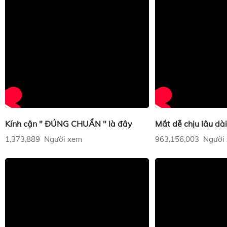
Kính cận " ĐÚNG CHUẨN " là đây
Mắt dễ chịu lâu dài 
1,373,889 Người xem
963,156,003 Người