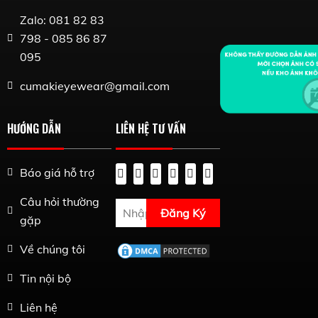
Zalo: 081 82 83
798 - 085 86 87
095
cumakieyewear@gmail.com
HƯỚNG DẪN
LIÊN HỆ TƯ VẤN
Báo giá hỗ trợ
Câu hỏi thường
Đăng Ký
gặp
Về chúng tôi
Tin nội bộ
Liên hệ