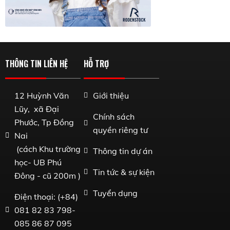
THÔNG TIN LIÊN HỆ
HỖ TRỢ
12 Huỳnh Văn
Giới thiệu
Lũy, xã Đại
Chính sách
Phước, Tp Đồng
quyền riêng tư
Nai
(cách Khu trường
Thông tin dự án
học- UB Phú
Tin tức & sự kiện
Đông - cũ 200m )
Tuyển dụng
Điện thoại: (+84)
081 82 83 798-
085 86 87 095