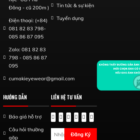
Tin tức & sự kiện
Đông - cũ 200m )
Tuyển dụng
Điện thoại: (+84)
081 82 83 798-
085 86 87 095
Zalo: 081 82 83
798 - 085 86 87
095
cumakieyewear@gmail.com
HƯỚNG DẪN
LIÊN HỆ TƯ VẤN
Báo giá hỗ trợ
Câu hỏi thường
Đăng Ký
gặp