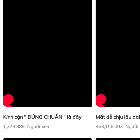
Kính cận " ĐÚNG CHUẨN " là đây
Mắt dễ chịu lâu dài 
1,373,889 Người xem
963,156,003 Người